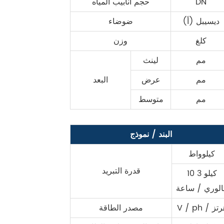
DN
حجم أنابيب المياه
ديسيبل (أ)
ضوضاء
كلغ
وزن
مم
لينث
مم
عرض
البعد
مم
متوسط
البند / نموذج
كيلوواط
قدرة التبريد
10 3 كيلو
الوري / ساعة
V / / هرتز
مصدر الطاقة