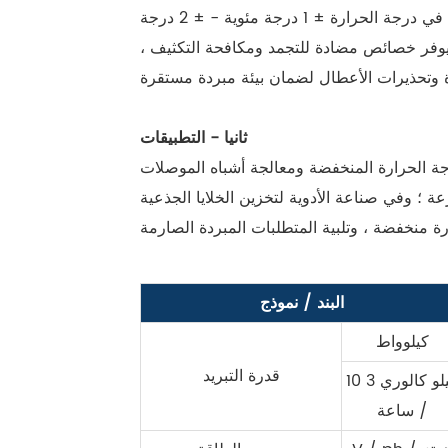
يوفر مبرد درجة الحرارة المنخفضة -35 درجة مئوية مصدرًا ثابتًا للبرودة العميقة -35 درجة مئوية مع دقة التحكم في درجة الحرارة ± 1 درجة مئوية - ± 2 درجة
ويوفر خصائص مضادة للتجمد ومكافحة التكثيف ،
ثانيا - التطبيقات
جة الحرارة المنخفضة ومعالجة أشباه الموصلات
ة ؛ وفي صناعة الأدوية لتخزين الخلايا الجذعية
البند / نموذج
كيلوواط
قدرة التبريد
10 3 كيلو كالوري
/ ساعة