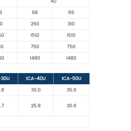
40
8
68
69
10
260
310
50
1510
1510
80
750
750
60
1480
1480
-30U
ICA-40U
ICA-50U
1.8
30.0
35.6
8.7
25.8
30.6