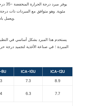
مئوية. وهو متوافق مع المبردات ذات درجة 
ويعمل باستهلاك منخفض للطاقة. كما أنه يدعم التحكم الذكي في درجة الحرارة وتحذيرات الأعطال لضمان بيئة مبردة مستقرة.
يستخدم هذا المبرد بشكل أساسي في التطبيقا
المبردة ؛ في صناعة الأغذية لتجميد درجة حرا
-8U
ICA-10U
ICA-12U
.3
7.3
8.9
.4
6.3
7.7