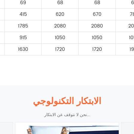
69
68
68
415
620
670
7
1785
2080
2080
2
915
1050
1050
1
1630
1720
1720
1
الابتكار التكنولوجي
نحن لا نتوقف عن الابتكار...