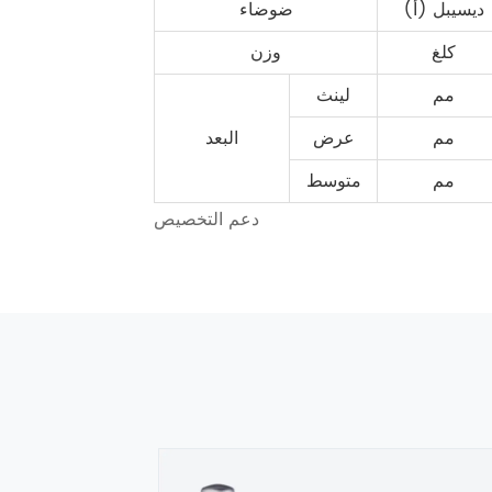
ديسيبل (أ)
ضوضاء
كلغ
وزن
مم
لينث
مم
عرض
البعد
مم
متوسط
دعم التخصيص