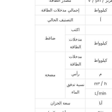
V /  / هرتز
مصدر الطاقة
كيلوواط
إجمالي مدخلات الطاقة
أ
التصنيف الحالي
اكتب
ضاغط
مدخلات
كيلوواط
الطاقة
مدخلات
كيلوواط
الطاقة
م
رأس
مضخة
m³ / h
نسبة تدفق
الماء
L/min
أنا
سعة الخزان