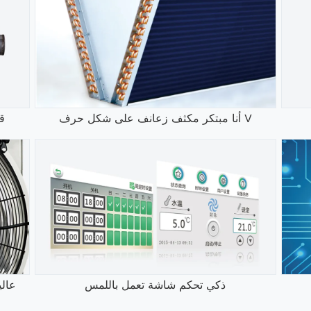
أنا مبتكر مكثف زعانف على شكل حرف V
ق
ذكي تحكم شاشة تعمل باللمس
عال