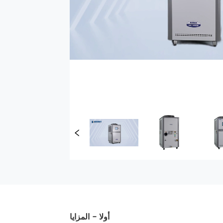
أوﻻ - المزايا