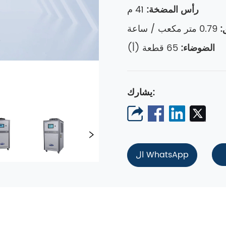
رأس المضخة:
41 م
:
0.79 متر مكعب / ساعة
الضوضاء:
65 قطعة (أ)
يشارك:
ال WhatsApp