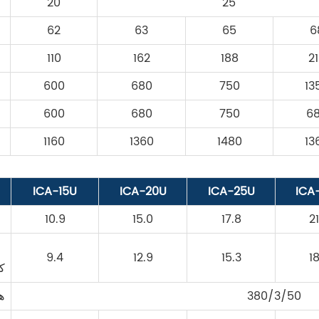
20
25
62
63
65
6
110
162
188
2
600
680
750
13
600
680
750
6
1160
1360
1480
13
ICA-15U
ICA-20U
ICA-25U
ICA
10.9
15.0
17.8
2
9.4
12.9
15.3
1
ك
380/3/50
 ph