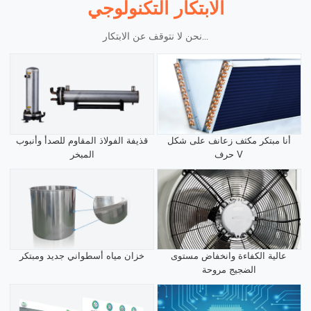
الابتكار التكنولوجي
نحن لا نتوقف عن الابتكار...
أنا مبتكر مكثف زعانف على شكل
قذيفة الفولاذ المقاوم للصدأ وأنبوب
حرف V
المبخر
عالية الكفاءة وانخفاض مستوى
خزان مياه أسطواني جديد ومبتكر
الضجيج مروحة