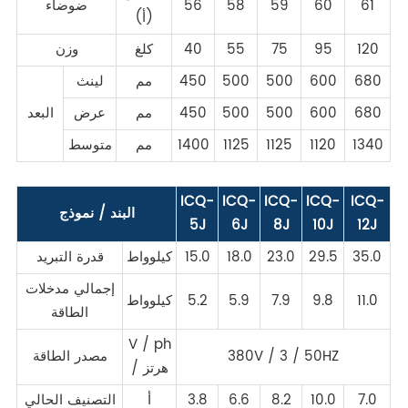
61
60
59
58
56
ضوضاء
(أ)
120
95
75
55
40
كلغ
وزن
680
600
500
500
450
مم
لينث
680
600
500
500
450
مم
عرض
البعد
1340
1120
1125
1125
1400
مم
متوسط
ICQ-
ICQ-
ICQ-
ICQ-
ICQ-
البند / نموذج
5J
6J
8J
10J
12J
35.0
29.5
23.0
18.0
15.0
كيلوواط
قدرة التبريد
إجمالي مدخلات
11.0
9.8
7.9
5.9
5.2
كيلوواط
الطاقة
V / ph
380V / 3 / 50HZ
مصدر الطاقة
/ هرتز
7.0
10.0
8.2
6.6
3.8
أ
التصنيف الحالي