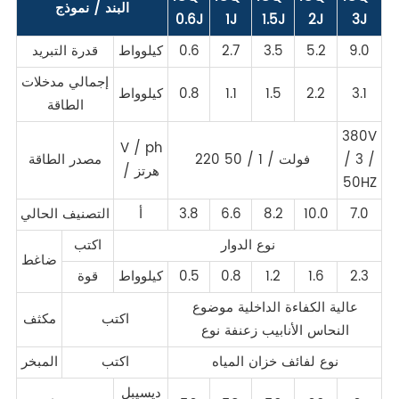
البند / نموذج
0.6J
1J
1.5J
2J
3J
9.0
5.2
3.5
2.7
0.6
كيلوواط
قدرة التبريد
إجمالي مدخلات
3.1
2.2
1.5
1.1
0.8
كيلوواط
الطاقة
380V
V / ph
/ 3 /
220 فولت / 1 / 50
مصدر الطاقة
/ هرتز
50HZ
7.0
10.0
8.2
6.6
3.8
أ
التصنيف الحالي
نوع الدوار
اكتب
ضاغط
2.3
1.6
1.2
0.8
0.5
كيلوواط
قوة
عالية الكفاءة الداخلية موضوع
اكتب
مكثف
النحاس الأنابيب زعنفة نوع
نوع لفائف خزان المياه
اكتب
المبخر
ديسيبل