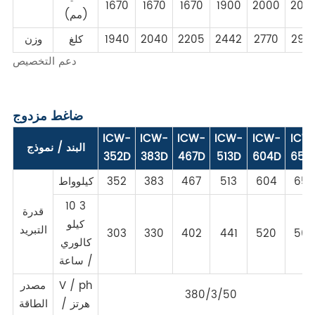
1670
1670
1670
1900
2000
200
(مم)
297
2770
2442
2205
2040
1940
كلغ
وزن
دعم التخصيص
ضاغط مزدوج
ICW-
ICW-
ICW-
ICW-
ICW-
ICW
البند / نموذج
352D
383D
467D
513D
604D
658
658
604
513
467
383
352
كيلوواط
10 3
قدرة
كيلو
التبريد
303
330
402
441
520
566
كالوري
/ ساعة
V / ph
مصدر
380/3/50
/ هرتز
الطاقة