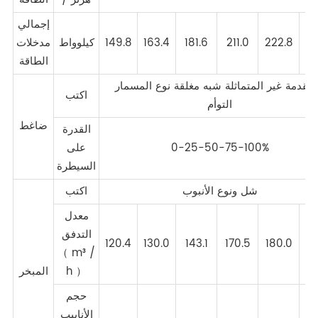
إجمالي
24
222.8
211.0
181.6
163.4
149.8
كيلوواط
مدخلات
الطاقة
متقدمة غير المتماثلة شبه مغلقة نوع المسمار
اكتب
التوأم
ضاغط
القدرة
0-25-50-75-100%
على
السيطرة
شل ونوع الأنبوب
اكتب
معدل
التدفق
120.4
130.0
143.1
170.5
180.0
19
（ m³ /
h ）
المبخر
حجم
الأنابيب