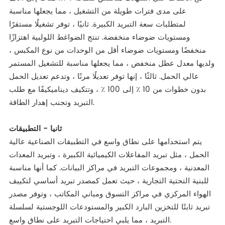
على مدى فترات طويلة من التشغيل ، مما يجعلها مناسبة
لمتطلبات سعة التبريد الكبيرة. ثانيًا ، توفر تشغيلًا مستقرًا
ومستويات ضوضاء منخفضة. تنتج الضواغط اللولبية اهتزازًا
منخفضًا ومستويات ضوضاء أقل من الوحدات من نوع المكبس ،
ولديها معدل عطل منخفض ، مما يجعلها مناسبة للتشغيل المستمر
عالي الحمل. ثالثًا ، إنها توفر تعديلًا مرنًا ، وتدعم تعديل الحمل
بدون خطوات من 10 ٪ إلى 100 ٪ ، وتتكيف ديناميكيفًا مع طلب
التبريد وتجنب إهدار الطاقة.
ثانيا - التطبيقات
يتم استخدامها على نطاق واسع في التطبيقات الصناعية عالية
الحمل ، مثل تبريد المفاعلات الكيميائية الكبيرة ، وتبريد المعدات
المعدنية ، ومجموعات التبريد في مراكز البيانات. كما أنها مناسبة
للبنية التحتية التجارية ، حيث تعمل كمصدر تبريد أساسي لتكييف
الهواء المركزي في مراكز التسوق ومباني المكاتب ، وتوفر مصدر
تبريد ثابتًا للتخزين البارد الكبير والمستودعات اللوجستية لسلسلة
التبريد ، مما يلبي احتياجات التبريد على نطاق واسع.