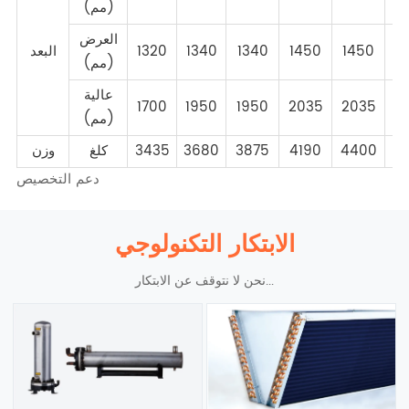
(مم)
العرض
1
1450
1450
1340
1340
1320
البعد
(مم)
عالية
1700
1950
1950
2035
2035
2
(مم)
4
4400
4190
3875
3680
3435
كلغ
وزن
دعم التخصيص
الابتكار التكنولوجي
نحن لا نتوقف عن الابتكار...