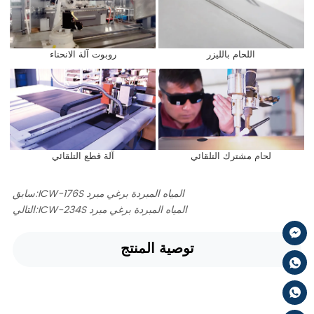
اللحام بالليزر
روبوت آلة الانحناء
لحام مشترك التلقائي
آلة قطع التلقائي
ICW-176S المياه المبردة برغي مبرد
سابق:
ICW-234S المياه المبردة برغي مبرد
التالي:
توصية المنتج