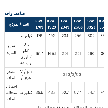
ضاغط واحد
ICW-
ICW-
ICW-
ICW-
ICW-
ICW
البند / نموذج
176S
192S
234S
256S
302S
350
350
302
256
234
192
176
كيلوواط
10 3
قدرة
كيلو
التبريد
151.4
165.1
201
221
260
301
كالوري
/ ساعة
V / ph
مصدر
380/3/50
/ هرتز
الطاقة
إجمالي
74.9
64.7
57.4
52.7
43.3
39.5
كيلوواط
مدخلات
الطاقة
المتقدمة غير المتماثلة شبه مغلقة نوع المسمار