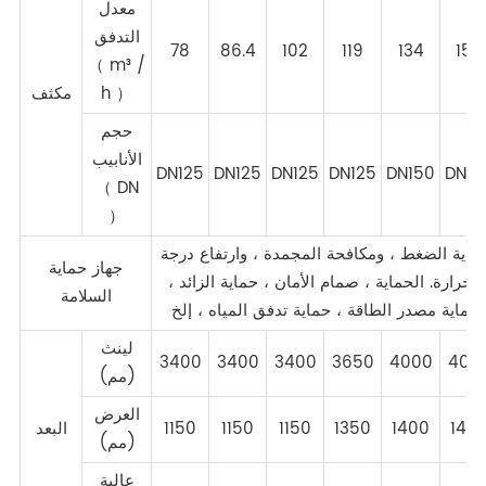
معدل
التدفق
78
86.4
102
119
134
156
（ m³ /
h ）
مكثف
حجم
الأنابيب
DN125
DN125
DN125
DN125
DN150
DN15
（ DN
）
ماية الضغط ، ومكافحة المجمدة ، وارتفاع درجة
جهاز حماية
الحرارة. الحماية ، صمام الأمان ، حماية الزائد ،
السلامة
حماية مصدر الطاقة ، حماية تدفق المياه ، إلخ
لينث
3400
3400
3400
3650
4000
400
(مم)
العرض
140
1400
1350
1150
1150
1150
البعد
(مم)
عالية