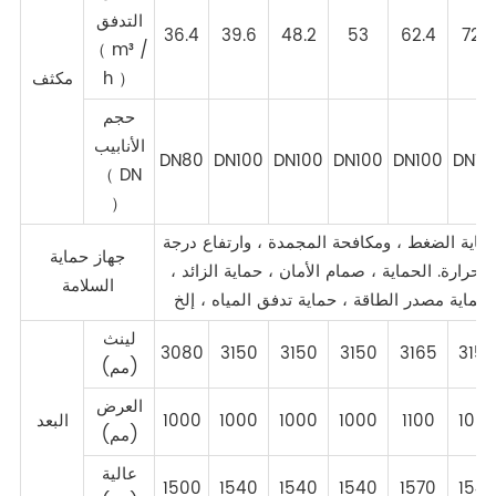
التدفق
36.4
39.6
48.2
53
62.4
72.2
（ m³ /
h ）
مكثف
حجم
الأنابيب
DN80
DN100
DN100
DN100
DN100
DN12
（ DN
）
ماية الضغط ، ومكافحة المجمدة ، وارتفاع درجة
جهاز حماية
الحرارة. الحماية ، صمام الأمان ، حماية الزائد ،
السلامة
حماية مصدر الطاقة ، حماية تدفق المياه ، إلخ
لينث
3080
3150
3150
3150
3165
315
(مم)
العرض
100
1100
1000
1000
1000
1000
البعد
(مم)
عالية
1500
1540
1540
1540
1570
154