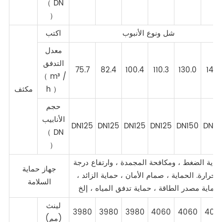
（ DN
）
شل ونوع الأنبوب
اكتب
معدل
التدفق
75.7
82.4
100.4
110.3
130.0
141.
（ m³ /
h ）
مكثف
حجم
الأنابيب
DN125
DN125
DN125
DN125
DN150
DN15
（ DN
）
ماية الضغط ، ومكافحة المجمدة ، وارتفاع درجة
جهاز حماية
الحرارة. الحماية ، صمام الأمان ، حماية الزائد ،
السلامة
حماية مصدر الطاقة ، حماية تدفق المياه ، إلخ
لينث
3980
3980
3980
4060
4060
406
(مم)