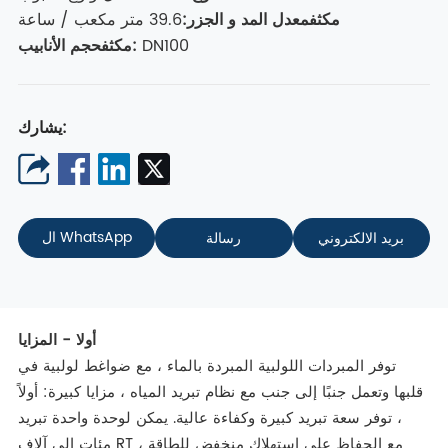
مكثف
معدل المد و الجزر
:
39.6 متر مكعب / ساعة
DN100
حجم الأنابيب:
مكثف
يشارك:
ال WhatsApp
بريد الالكتروني
رسالة
أوﻻ - المزايا
توفر المبردات اللولبية المبردة بالماء ، مع ضواغط لولبية في
قلبها وتعمل جنبًا إلى جنب مع نظام تبريد المياه ، مزايا كبيرة: أولاً
، توفر سعة تبريد كبيرة وكفاءة عالية. يمكن لوحدة واحدة تبريد
مئات إلى آلاف RT ، مع الحفاظ على استهلاك منخفض للطاقة