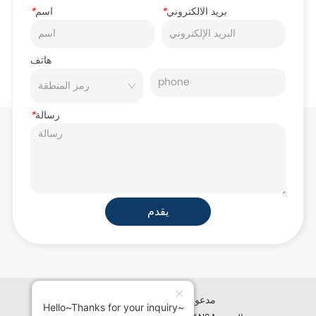
بريد الالكتروني
*
اسم
*
هاتف
رسالة
*
يقدم
iglobalwin.com مدعوم من
Hello~Thanks for your inquiry~