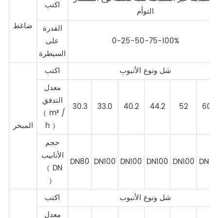
اكتب
التوأم
ضاغط
القدرة
0-25-50-75-100%
على
السيطرة
شل ونوع الأنبوب
اكتب
معدل
التدفق
30.3
33.0
40.2
44.2
52
60.2
（ m³ /
h ）
المبخر
حجم
الأنابيب
DN80
DN100
DN100
DN100
DN100
DN12
（ DN
）
شل ونوع الأنبوب
اكتب
معدل