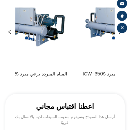
ICW-350S المياه المبردة برغي مبرد
ICW-302S الميا
اعطنا اقتباس مجاني
أرسل هذا النموذج وسيقوم مندوب المبيعات لدينا بالاتصال بك
قريبًا.