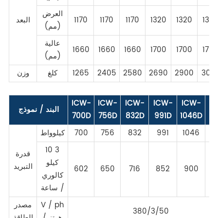
العرض
132
1320
1320
1170
1170
1170
البعد
(مم)
عالية
1660
1660
1660
1700
1700
170
(مم)
302
2900
2690
2580
2405
1265
كلغ
وزن
ICW-
ICW-
ICW-
ICW-
ICW-
I
البند / نموذج
700D
756D
832D
991D
1046D
11
1
1046
991
832
756
700
كيلوواط
10 3
قدرة
كيلو
التبريد
602
650
716
852
900
9
كالوري
/ ساعة
V / ph
مصدر
380/3/50
/ هرتز
الطاقة