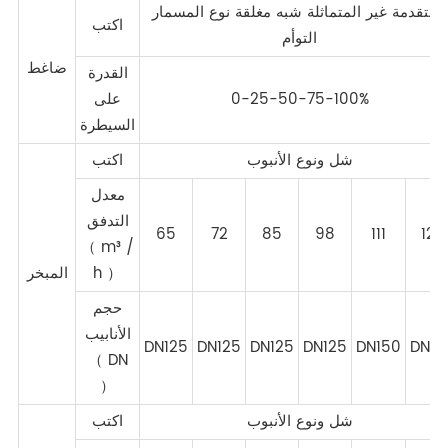
المتقدمة غير المتماثلة شبه مغلقة نوع المسمار
اكتب
التوأم
ضاغط
القدرة
0-25-50-75-100%
على
السيطرة
شل ونوع الأنبوب
اكتب
معدل
التدفق
65
72
85
98
111
125
（ m³ /
h ）
المبخر
حجم
الأنابيب
DN125
DN125
DN125
DN125
DN150
DN15
（ DN
）
شل ونوع الأنبوب
اكتب