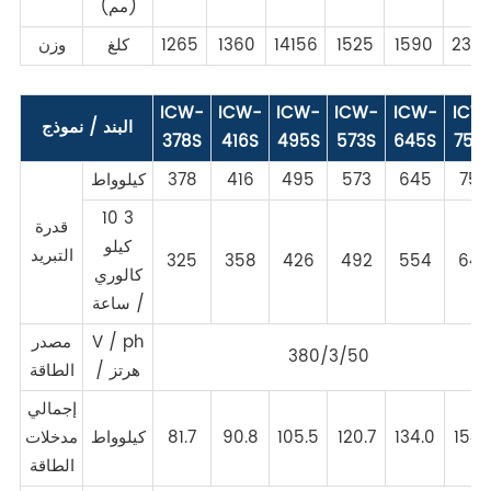
(مم)
235
1590
1525
14156
1360
1265
كلغ
وزن
ICW-
ICW-
ICW-
ICW-
ICW-
ICW
البند / نموذج
378S
416S
495S
573S
645S
750
750
645
573
495
416
378
كيلوواط
10 3
قدرة
كيلو
التبريد
325
358
426
492
554
645
كالوري
/ ساعة
V / ph
مصدر
380/3/50
/ هرتز
الطاقة
إجمالي
154.
134.0
120.7
105.5
90.8
81.7
كيلوواط
مدخلات
الطاقة