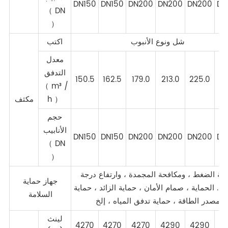
DN150
DN150
DN200
DN200
DN200
DN
（ DN
）
شل ونوع الأنبوب
اكتب
معدل
التدفق
150.5
162.5
179.0
213.0
225.0
24
（ m³ /
h ）
مكثف
حجم
الأنابيب
DN150
DN150
DN200
DN200
DN200
DN
（ DN
）
اية الضغط ، ومكافحة المجمدة ، وارتفاع درجة
جهاز حماية
رة. الحماية ، صمام الأمان ، حماية الزائد ، حماية
السلامة
مصدر الطاقة ، حماية تدفق المياه ، إلخ
لينث
4270
4270
4270
4290
4290
4