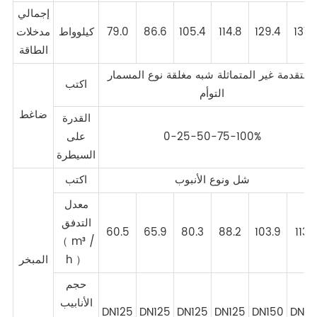
إجمالي
137.
129.4
114.8
105.4
86.6
79.0
كيلوواط
مدخلات
الطاقة
المتقدمة غير المتماثلة شبه مغلقة نوع المسمار
اكتب
التوأم
ضاغط
القدرة
0-25-50-75-100%
على
السيطرة
شل ونوع الأنبوب
اكتب
معدل
التدفق
60.5
65.9
80.3
88.2
103.9
113.
（ m³ /
h ）
المبخر
حجم
الأنابيب
DN125
DN125
DN125
DN125
DN150
DN15