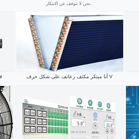
نحن لا نتوقف عن الابتكار...
أنا مبتكر مكثف زعانف على شكل حرف V
ق