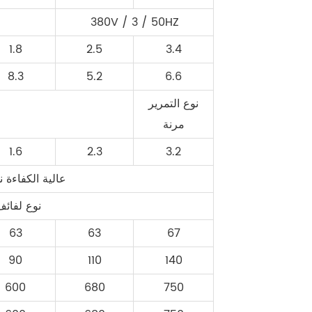
380V / 3 / 50HZ
1.8
2.5
3.4
8.3
5.2
6.6
نوع التمرير
مرنة
1.6
2.3
3.2
عالية الكفاءة 
نوع لفائف
63
63
67
90
110
140
600
680
750