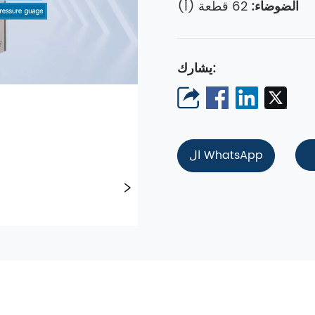
الضوضاء:
62 قطعة (أ)
يشارك:
ال WhatsApp