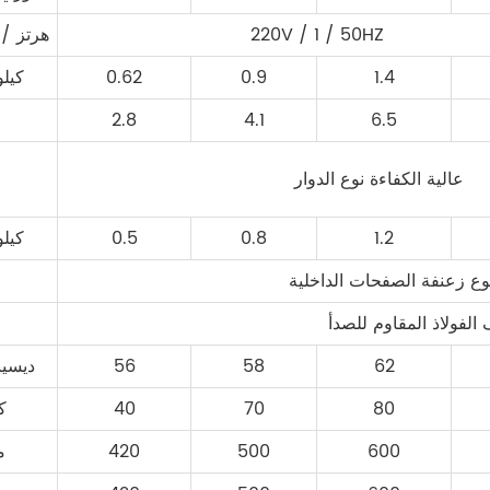
220V / 1 / 50HZ
V / ph / هرتز
1.4
0.9
0.62
كيل
2.8
4.1
6.5
عالية الكفاءة نوع الدوار
1.2
0.8
0.5
كيل
نوع زعنفة الصفحات الداخلية
 الفولاذ المقاوم للصدأ
62
58
56
ديسيب
80
70
40
ك
600
500
420
م