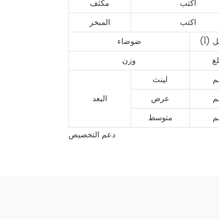
اكتب
مكثف
اكتب
المبخر
ل (أ)
ضوضاء
غ
وزن
م
لينث
م
عرض
البعد
م
متوسط
دعم التخصيص