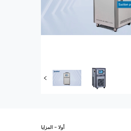
أوﻻ - المزايا