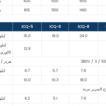
600
500
420
م
1160
950
815
م
ICQ-5
ICQ-6
ICQ-8
24.0
18.0
15.0
كيلو
0
12.9
كالوري 
380V / 3 / 5
V / ph / هرتز
7.6
5.7
4.7
كيلو
10.0
10.3
18.0
ع التمرير مرنة
7.6
5.1
4.2
كيلو