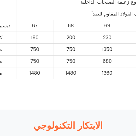
نوع زعنفة الصفحات الداخلية
 الفولاذ المقاوم للصدأ
69
68
67
ديسيب
230
200
180
كل
1350
750
750
م
680
750
750
م
1360
1480
1480
م
الابتكار التكنولوجي