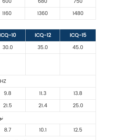
600
680
750
1160
1360
1480
ICQ-10
ICQ-12
ICQ-15
30.0
35.0
45.0
0HZ
9.8
11.3
13.8
21.5
21.4
25.0
نو
8.7
10.1
12.5