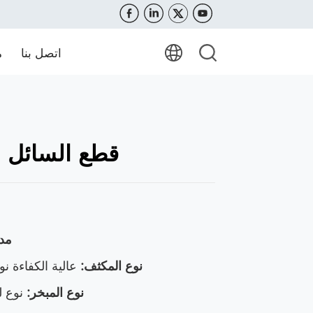
اتصل بنا
م
5
ICQ-1.5 قطع السائ
مد
نوع المكثف
:
عالية الكفاءة ن
نوع المبخر
:
نوع لف