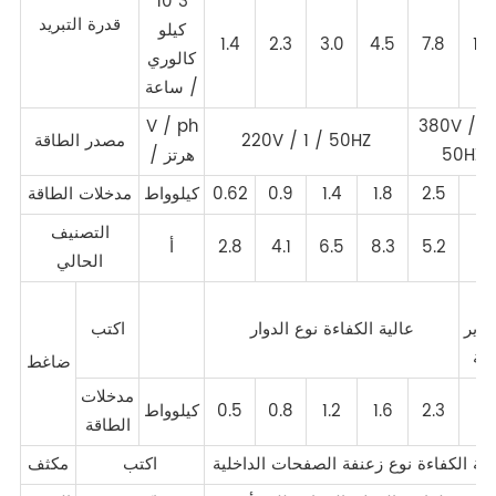
10 3
قدرة التبريد
كيلو
1.4
2.3
3.0
4.5
7.8
10.
كالوري
/ ساعة
V / ph
380V / 3
220V / 1 / 50HZ
مصدر الطاقة
50HZ
/ هرتز
3.
2.5
1.8
1.4
0.9
0.62
كيلوواط
مدخلات الطاقة
التصنيف
6.
5.2
8.3
6.5
4.1
2.8
أ
الحالي
وع
مرير
عالية الكفاءة نوع الدوار
اكتب
رنة
ضاغط
مدخلات
3.
2.3
1.6
1.2
0.8
0.5
كيلوواط
الطاقة
لية الكفاءة نوع زعنفة الصفحات الداخلية
اكتب
مكثف