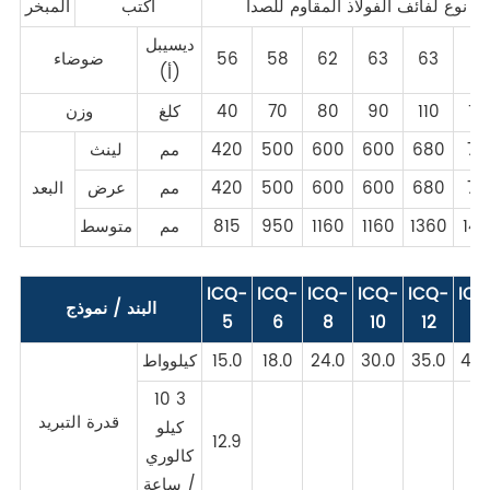
نوع لفائف الفولاذ المقاوم للصدأ
اكتب
المبخر
ديسيبل
6
63
63
62
58
56
ضوضاء
(أ)
14
110
90
80
70
40
كلغ
وزن
75
680
600
600
500
420
مم
لينث
75
680
600
600
500
420
مم
عرض
البعد
14
1360
1160
1160
950
815
مم
متوسط
ICQ-
ICQ-
ICQ-
ICQ-
ICQ-
ICQ
البند / نموذج
5
6
8
10
12
15
45.
35.0
30.0
24.0
18.0
15.0
كيلوواط
10 3
قدرة التبريد
كيلو
12.9
كالوري
/ ساعة