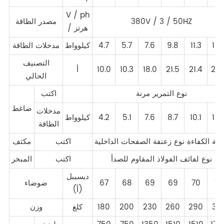
V / ph
380V / 3 / 50HZ
مصدر الطاقة
/ هرتز
13.
11.3
9.8
7.6
5.7
4.7
كيلوواط
مدخلات الطاقة
التصنيف
25.
21.4
21.5
18.0
10.3
10.0
أ
الحالي
نوع التمرير مرنة
اكتب
ضاغط
مدخلات
12.
10.1
8.7
7.6
5.1
4.2
كيلوواط
الطاقة
لية الكفاءة نوع زعنفة الصفحات الداخلية
اكتب
مكثف
نوع لفائف الفولاذ المقاوم للصدأ
اكتب
المبخر
ديسيبل
70
70
69
69
68
67
ضوضاء
(أ)
32
290
260
230
200
180
كلغ
وزن