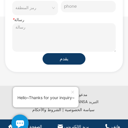
رسالة
*
يقدم
iglobalwin.com مدعوم من
Hello~Thanks for your inquiry~
حقوق الطبع والنشر © 2025 KANSA التبريد
سياسة الخصوصية
الشروط والأحكام
هاتف
بريد الالكتروني
الصفحة الرئيسية