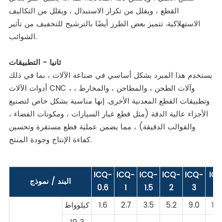
القطع ، ويقلل من تكرار الاستبدال ، ويقلل من التكاليف
الاستهلاكية. تتميز بعض الطرز أيضًا بالترشيح للتخفيف من تأثير
الشوائب.
ثانيا - التطبيقات
يستخدم هذا المبرد بشكل أساسي في صناعة الآلات ، بما في ذلك
أدوات الآلات CNC ، وآلات الطحن ، والمطاحن ، والمخارط ،
وتطبيقات القطع المعدنية الأخرى. إنها مناسبة بشكل خاص لتصنيع
الأجزاء عالية الدقة (مثل قطع غيار السيارات ، ومكونات الفضاء ،
والقوالب الدقيقة) ، مما يضمن عملية قطع مستقرة وتحسين
كفاءة الإنتاج وجودة المنتج.
ICQ-
ICQ-
ICQ-
ICQ-
ICQ-
IC
البند / نموذج
0.6
1
1.5
2
3
4
12.
9.0
5.2
3.5
2.7
1.6
كيلوواط