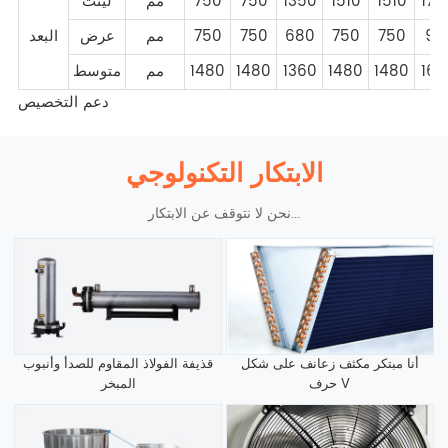
178
1510
1510
1350
750
750
مم
لينث
91
750
750
680
750
750
مم
عرض
البعد
163
1480
1480
1360
1480
1480
مم
متوسط
دعم التخصيص
الابتكار التكنولوجي
نحن لا نتوقف عن الابتكار...
أنا مبتكر مكثف زعانف على شكل
قذيفة الفولاذ المقاوم للصدأ وأنبوب
حرف V
المبخر